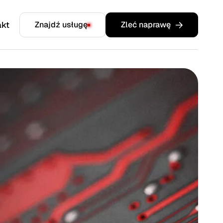
akt
Znajdź usługę
Zleć naprawę
komputery przemysłowe, płyty
sterujące, moduły zasilające,
falowniki, sterowniki, i wiele
innych