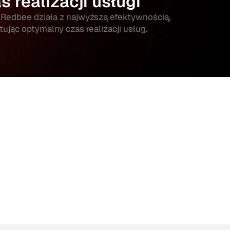
s realizacji usługi
 Redbee działa z najwyższą efektywnością,
ując optymalny czas realizacji usług.