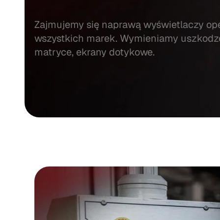
Zajmujemy się naprawą wyświetlaczy ope
wszystkich marek. Wymieniamy uszkodz
matryce, ekrany dotykowe.