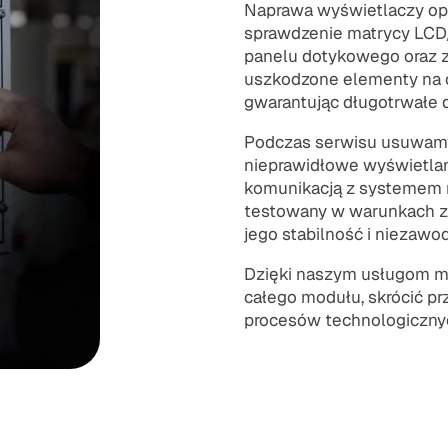
Naprawa wyświetlaczy ope
sprawdzenie matrycy LCD/
panelu dotykowego oraz z
uszkodzone elementy na or
gwarantując długotrwałe d
Podczas serwisu usuwamy t
nieprawidłowe wyświetlan
komunikacją z systemem n
testowany w warunkach zb
jego stabilność i niezawo
Dzięki naszym usługom m
całego modułu, skrócić pr
procesów technologiczny