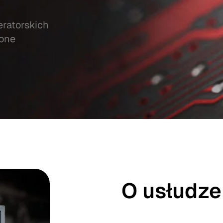
ratorskich
one
O usłudze