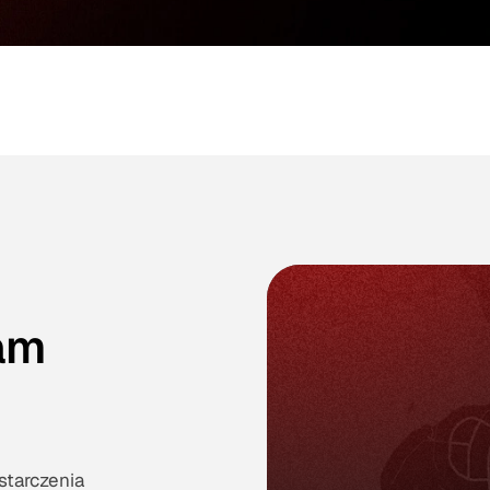
am
tarczenia