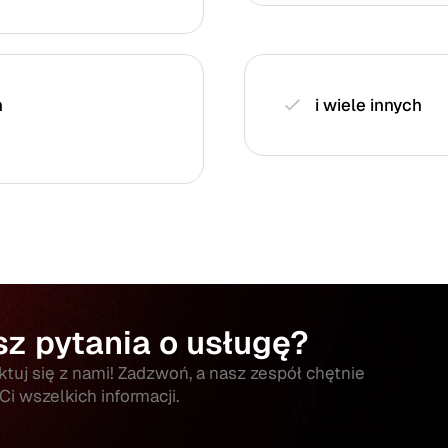
h
i wiele innych
z pytania o usługę?
tuj się z nami! Zadzwoń, a nasz zespół chętnie
 Ci wszelkich informacji.