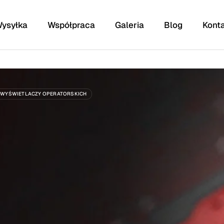
ysyłka
Współpraca
Galeria
Blog
Kont
WYŚWIETLACZY OPERATORSKICH
putery, tablety,
sterowniki, urządzenia
acki, iPady,
medyczne/studyjne/sceniczne,
ele innych
elektronikę samochodową,
maszyny rolnicze i wiele
innych