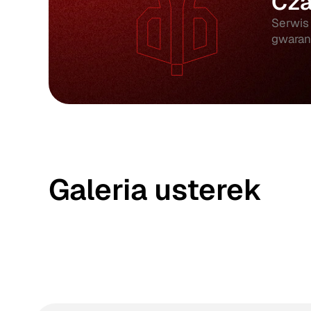
Cza
Serwis
gwarant
Galeria usterek