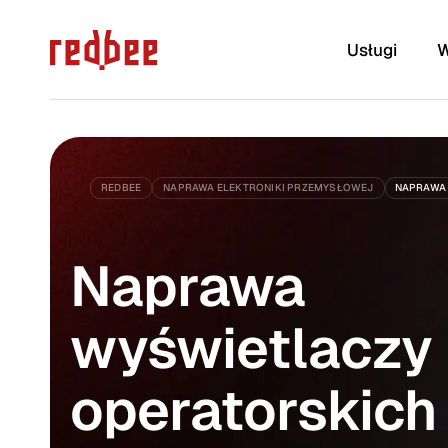
Usługi
W
REDBEE
NAPRAWA ELEKTRONIKI PRZEMYSŁOWEJ
NAPRAWA 
m.in. kondensatory, rezystory,
laptopy, kom
tranzystory, układy scalone,
macbooki, iM
gniazda, złącza, przewody i
konsole i wi
Naprawa
wiele innych
wyświetlaczy
operatorskich