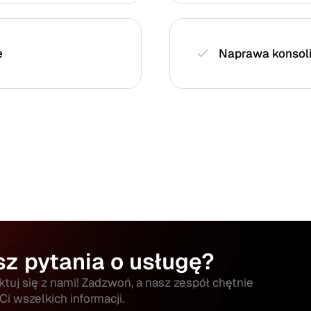
e
Naprawa konsol
z pytania o usługę?
tuj się z nami! Zadzwoń, a nasz zespół chętnie
 Ci wszelkich informacji.