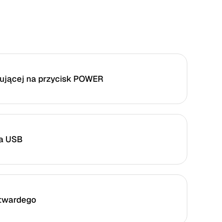
gującej na przycisk POWER
a USB
twardego