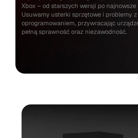
Xbox – od starszych wersji po najnowsze 
Usuwamy usterki sprzętowe i problemy z
oprogramowaniem, przywracając urządz
pełną sprawność oraz niezawodność.