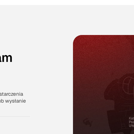
am
tarczenia
ub wysłanie