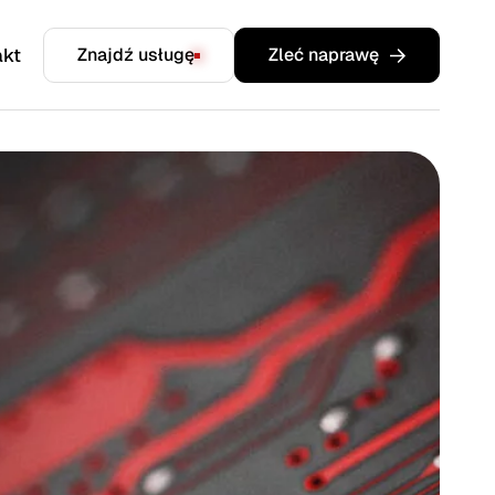
akt
Znajdź usługę
Zleć naprawę
komputery przemysłowe, płyty
sterujące, moduły zasilające,
falowniki, sterowniki, i wiele
innych