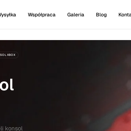
ysyłka
Współpraca
Galeria
Blog
Kont
SOL XBOX
putery, tablety,
sterowniki, urządzenia
acki, iPady,
medyczne/studyjne/sceniczne,
ele innych
elektronikę samochodową,
ol
maszyny rolnicze i wiele
innych
i konsol