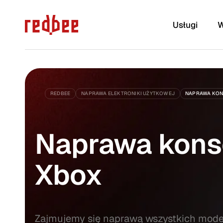
Usługi
W
REDBEE
NAPRAWA ELEKTRONIKI UŻYTKOWEJ
NAPRAWA KON
m.in. kondensatory, rezystory,
laptopy, kom
tranzystory, układy scalone,
macbooki, iM
gniazda, złącza, przewody i
konsole i wi
Naprawa kons
wiele innych
Xbox
Zajmujemy się naprawą wszystkich model