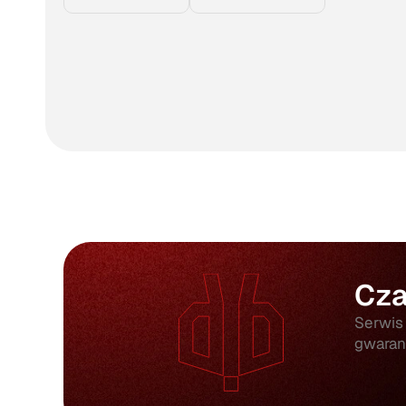
Cza
Serwis
gwarant