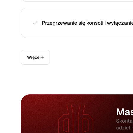
Przegrzewanie się konsoli i wyłączani
Więcej
i wiele innych
Mas
Skontak
udzieli