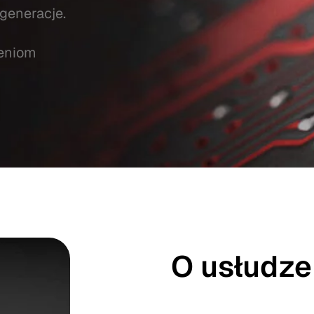
generacje.
eniom
O usłudze