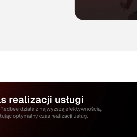
s realizacji usługi
 Redbee działa z najwyższą efektywnością,
ując optymalny czas realizacji usług.